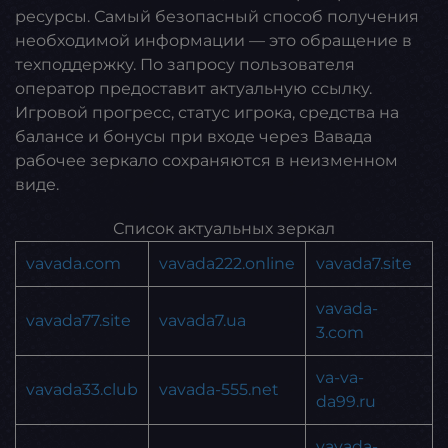
ресурсы. Самый безопасный способ получения
необходимой информации — это обращение в
техподдержку. По запросу пользователя
оператор предоставит актуальную ссылку.
Игровой прогресс, статус игрока, средства на
балансе и бонусы при входе через Вавада
рабочее зеркало сохраняются в неизменном
виде.
Список актуальных зеркал
vavada.com
vavada222.online
vavada7.site
vavada-
vavada77.site
vavada7.ua
3.com
va-va-
vavada33.club
vavada-555.net
da99.ru
vavada-