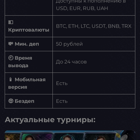
Доступны к пополнению в
USD, EUR, RUB, UAH
💵
BTC, ETH, LTC, USDT, BNB, TRX
Криптовалюты
💸 Мин. деп
50 рублей
🕘 Время
До 24 часов
вывода
📱 Мобильная
Есть
версия
🤑 Бездеп
Есть
Актуальные турниры: