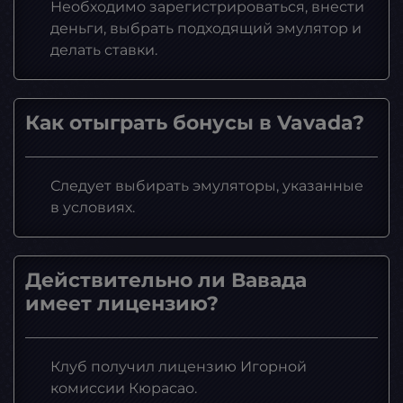
Необходимо зарегистрироваться, внести
деньги, выбрать подходящий эмулятор и
делать ставки.
Как отыграть бонусы в Vavada?
Следует выбирать эмуляторы, указанные
в условиях.
Действительно ли Вавада
имеет лицензию?
Клуб получил лицензию Игорной
комиссии Кюрасао.